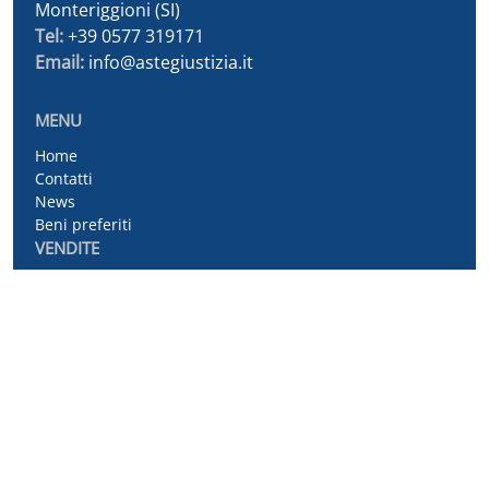
Monteriggioni (SI)
Tel:
+39 0577 319171
Email:
info@astegiustizia.it
MENU
Home
Contatti
News
Beni preferiti
VENDITE
Mobili
Immobili
Crediti / Valori
Aziende
BOLLETTINI E AVVISI
Bollettino Immobiliare
Bollettino Mobiliare