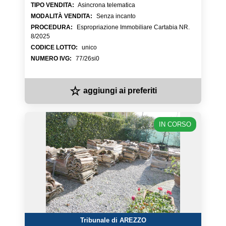
TIPO VENDITA
:
Asincrona telematica
MODALITÀ VENDITA
:
Senza incanto
PROCEDURA
:
Espropriazione Immobiliare Cartabia NR.
8/2025
CODICE LOTTO
:
unico
NUMERO IVG
:
77/26si0
☆
aggiungi ai preferiti
IN CORSO
Tribunale di AREZZO