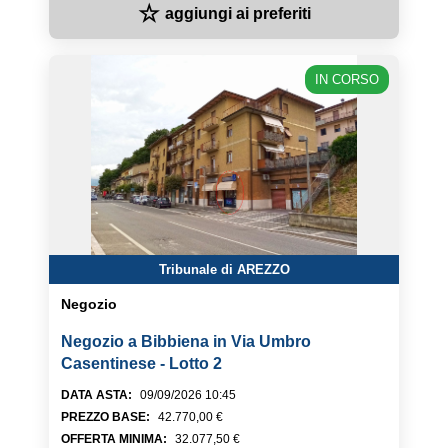
☆
aggiungi ai preferiti
IN CORSO
Tribunale di AREZZO
Negozio
Negozio a Bibbiena in Via Umbro
Casentinese - Lotto 2
DATA ASTA
:
09/09/2026 10:45
PREZZO BASE
:
42.770,00 €
OFFERTA MINIMA
:
32.077,50 €