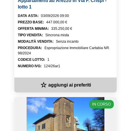
Appartamenti ad Arezzo in Via F. Crispi -
lotto 1
DATA ASTA
:
03/09/2026 09:00
PREZZO BASE
:
447.000,00 €
OFFERTA MINIMA
:
335.250,00 €
TIPO VENDITA
:
Sincrona mista
MODALITÀ VENDITA
:
Senza incanto
PROCEDURA
:
Espropriazione Immobiliare Cartabia NR.
98/2024
CODICE LOTTO
:
1
NUMERO IVG
:
124/26ar1
☆
aggiungi ai preferiti
IN CORSO