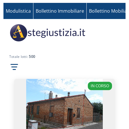
Modulistica
Bollettino Immobiliare
Bollettino Mobilia
Totale lotti:
500
IN CORSO