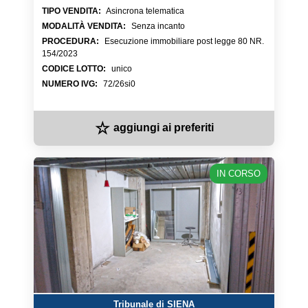
TIPO VENDITA
:
Asincrona telematica
MODALITÀ VENDITA
:
Senza incanto
PROCEDURA
:
Esecuzione immobiliare post legge 80 NR.
154/2023
CODICE LOTTO
:
unico
NUMERO IVG
:
72/26si0
☆
aggiungi ai preferiti
IN CORSO
Tribunale di SIENA