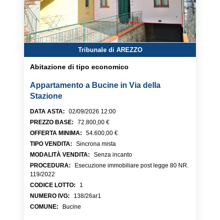
Tribunale di AREZZO
Abitazione di tipo economico
Appartamento a Bucine in Via della
Stazione
DATA ASTA
:
02/09/2026 12:00
PREZZO BASE
:
72.800,00 €
OFFERTA MINIMA
:
54.600,00 €
TIPO VENDITA
:
Sincrona mista
MODALITÀ VENDITA
:
Senza incanto
PROCEDURA
:
Esecuzione immobiliare post legge 80 NR.
119/2022
CODICE LOTTO
:
1
NUMERO IVG
:
138/26ar1
COMUNE
:
Bucine