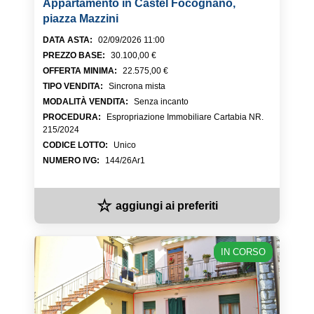
Appartamento in Castel Focognano,
piazza Mazzini
DATA ASTA
:
02/09/2026 11:00
PREZZO BASE
:
30.100,00 €
OFFERTA MINIMA
:
22.575,00 €
TIPO VENDITA
:
Sincrona mista
MODALITÀ VENDITA
:
Senza incanto
PROCEDURA
:
Espropriazione Immobiliare Cartabia NR.
215/2024
CODICE LOTTO
:
Unico
NUMERO IVG
:
144/26Ar1
☆
aggiungi ai preferiti
IN CORSO