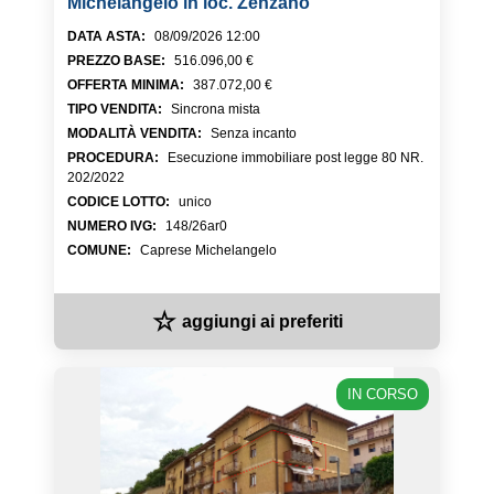
Michelangelo in loc. Zenzano
DATA ASTA
:
08/09/2026 12:00
PREZZO BASE
:
516.096,00 €
OFFERTA MINIMA
:
387.072,00 €
TIPO VENDITA
:
Sincrona mista
MODALITÀ VENDITA
:
Senza incanto
PROCEDURA
:
Esecuzione immobiliare post legge 80 NR.
202/2022
CODICE LOTTO
:
unico
NUMERO IVG
:
148/26ar0
COMUNE
:
Caprese Michelangelo
☆
aggiungi ai preferiti
IN CORSO