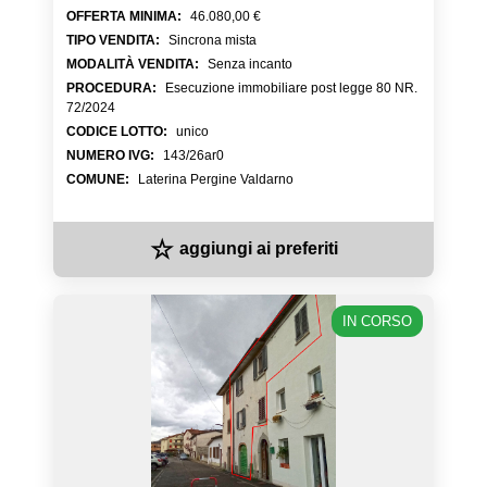
OFFERTA MINIMA
:
46.080,00 €
TIPO VENDITA
:
Sincrona mista
MODALITÀ VENDITA
:
Senza incanto
PROCEDURA
:
Esecuzione immobiliare post legge 80 NR.
72/2024
CODICE LOTTO
:
unico
NUMERO IVG
:
143/26ar0
COMUNE
:
Laterina Pergine Valdarno
☆
aggiungi ai preferiti
IN CORSO