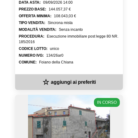
DATA ASTA
:
09/09/2026 14:00
PREZZO BASE
:
144.057,37 €
OFFERTA MINIMA
:
108.043,03 €
TIPO VENDITA
:
Sincrona mista
MODALITÀ VENDITA
:
Senza incanto
PROCEDURA
:
Esecuzione immobiliare post legge 80 NR.
185/2016
CODICE LOTTO
:
unico
NUMERO IVG
:
134/26ar0
COMUNE
:
Foiano della Chiana
☆
aggiungi ai preferiti
IN CORSO