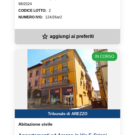
98/2024
CODICE LOTTO
:
2
NUMERO IVG
:
124/26ar2
☆
aggiungi ai preferiti
IN CORSO
Tribunale di AREZZO
Abitazione civile