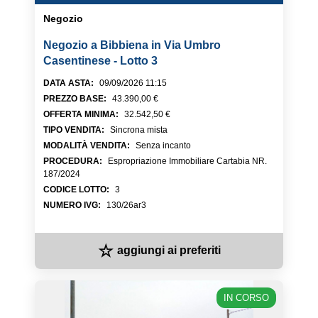
Negozio
Negozio a Bibbiena in Via Umbro
Casentinese - Lotto 3
DATA ASTA
:
09/09/2026 11:15
PREZZO BASE
:
43.390,00 €
OFFERTA MINIMA
:
32.542,50 €
TIPO VENDITA
:
Sincrona mista
MODALITÀ VENDITA
:
Senza incanto
PROCEDURA
:
Espropriazione Immobiliare Cartabia NR.
187/2024
CODICE LOTTO
:
3
NUMERO IVG
:
130/26ar3
☆
aggiungi ai preferiti
IN CORSO