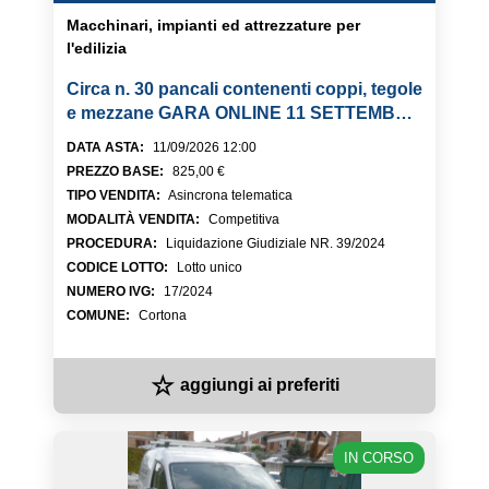
Macchinari, impianti ed attrezzature per
l'edilizia
Circa n. 30 pancali contenenti coppi, tegole
e mezzane GARA ONLINE 11 SETTEMBRE
2026
DATA ASTA
:
11/09/2026 12:00
PREZZO BASE
:
825,00 €
TIPO VENDITA
:
Asincrona telematica
MODALITÀ VENDITA
:
Competitiva
PROCEDURA
:
Liquidazione Giudiziale NR. 39/2024
CODICE LOTTO
:
Lotto unico
NUMERO IVG
:
17/2024
COMUNE
:
Cortona
☆
aggiungi ai preferiti
IN CORSO